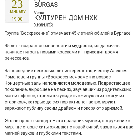
23
BURGAS
JANUARY
Venue
КУЛТУРЕН ДОМ НХК
19:00
Venue info
Группа "Воскресение" отмечает 45-летний юбилей в Бургасе!
45 лет - возраст осознанности и мудрости, когда жизнь
начинает играть новыми красками и… приходит время
ренессанса.
За последние несколько лет интерес к творчеству Алексея
Романова и группы «Воскресение» заметно возрос.
Концертные залы наполняются молодежью. Подрастающее
поколение, выросшее на песнях, звучавших из родительских
магнитофонов, стремятся увидеть вживую этих «могучих
стариков», которые до сих пор активно гастролируют,
заряжают публику своим драйвом и покоряют харизмой.
Это не просто концерт – это праздник музыки, погружение в
мир, где старые хиты оживают с новой силой, захватывая вас
магией звуков и глубокими текстами.