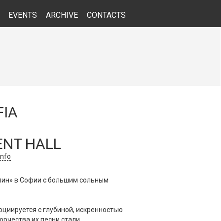
EVENTS
ARCHIVE
CONTACTS
FIA
ENT HALL
info
лин» в Софии с большим сольным
социируется с глубиной, искренностью
ворчества их песни стали