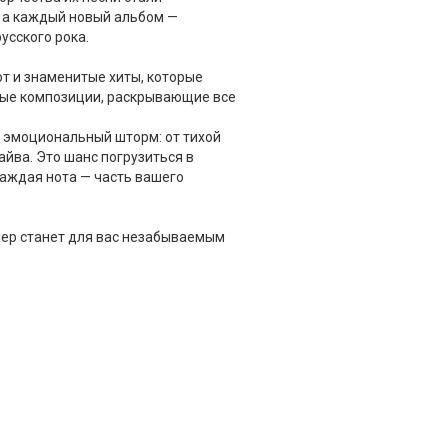
 а каждый новый альбом —
усского рока.
т и знаменитые хиты, которые
овые композиции, раскрывающие все
а эмоциональный шторм: от тихой
йва. Это шанс погрузиться в
каждая нота — часть вашего
ечер станет для вас незабываемым