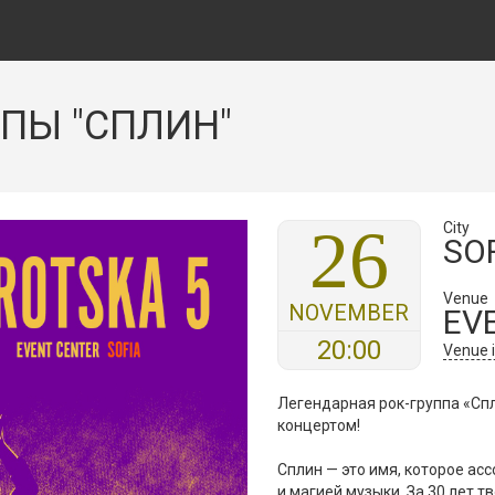
ПЫ "СПЛИН"
26
City
SO
Venue
NOVEMBER
EV
20:00
Venue 
Легендарная рок-группа «Сп
концертом!
Сплин — это имя, которое ас
и магией музыки. За 30 лет т