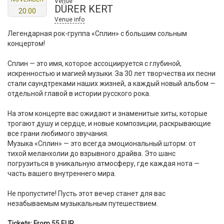
Venue
DÜRER KERT
20:00
Venue info
Легендарная рок-группа «Сплин» с большим сольным
концертом!
Сплин — это имя, которое ассоциируется с глубиной,
искренностью и магией музыки. За 30 лет творчества их песни
стали саундтреками наших жизней, а каждый новый альбом —
отдельной главой в истории русского рока.
На этом концерте вас ожидают и знаменитые хиты, которые
трогают душу и сердце, и новые композиции, раскрывающие
все грани любимого звучания.
Музыка «Сплин» — это всегда эмоциональный шторм: от
тихой меланхолии до взрывного драйва. Это шанс
погрузиться в уникальную атмосферу, где каждая нота —
часть вашего внутреннего мира.
Не пропустите! Пусть этот вечер станет для вас
незабываемым музыкальным путешествием.
Tickets: From 55 EUR