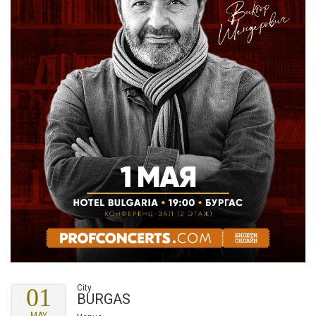
City
01
BURGAS
MAY