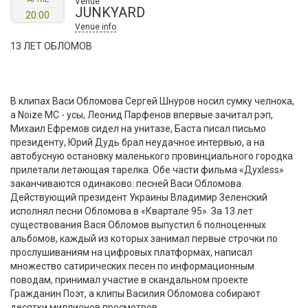
Venue
JUNKYARD
20:00
Venue info
13 ЛЕТ ОБЛОМОВ
В клипах Васи Обломова Сергей Шнуров носил сумку челнока,
а Noize MC - усы, Леонид Парфенов впервые зачитал рэп,
Михаил Ефремов сидел на унитазе, Баста писал письмо
президенту, Юрий Дудь брал неудачное интервью, а на
автобусную остановку маленького провинциального городка
прилетали летающая тарелка. Обе части фильма «Духless»
заканчиваются одинаково: песней Васи Обломова.
Действующий президент Украины Владимир Зеленский
исполнял песни Обломова в «Квартале 95». За 13 лет
существования Вася Обломов выпустил 6 полноценных
альбомов, каждый из которых занимал первые строчки по
прослушиваниям на цифровых платформах, написал
множество сатирических песен по информационным
поводам, принимал участие в скандальном проекте
Гражданин Поэт, а клипы Василия Обломова собирают
десятки миллионов просмотров.