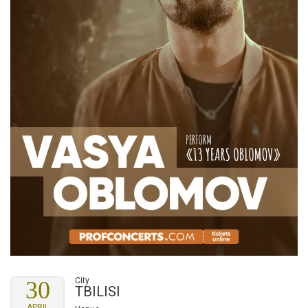
City
30
TBILISI
APRIL