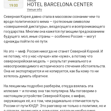
Venue
HOTEL BARCELONA CENTER
19:00
Venue info
Северная Корея давно стала в массовом сознании чем-то
вроде политического мема — гротескным символом
«совершенной диктатуры», вездесущего и всепроникающего
государства. Многим она кажется пугающим предсказанием
будущего: мол, иные страны — особенно Россия — могут
однажды пойти по её пути.
Но это — миф. Россия никогда не станет Северной Кореей. И
не потому, что у нас «лучше» или «хуже», а потому что
северокорейская модель — результат уникального и
невоспроизводимого исторического стечения обстоятельств.
Она не экспортируется и не копируется, как бы кому-то ни
хотелось думать обратное.
На лекции мы подробно разберём, откуда взялась эта
иллюзия — и почему она так популярна. Мы поговорим о
настоящем устройстве Северной Кореи, о мифах,
окружающих её, и о том, чем радикально отличается путь
России от пути КНДР. Это разговор не только о политике, но и
о страхах, проекциях и домыслах, которым необходимо