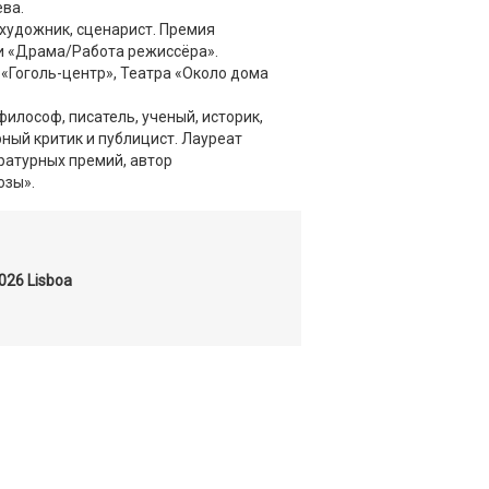
ва.
художник, сценарист. Премия
и «Драма/Работа режиссёра».
«Гоголь-центр», Театра «Около дома
философ, писатель, ученый, историк,
рный критик и публицист. Лауреат
атурных премий, автор
озы».
-026 Lisboa