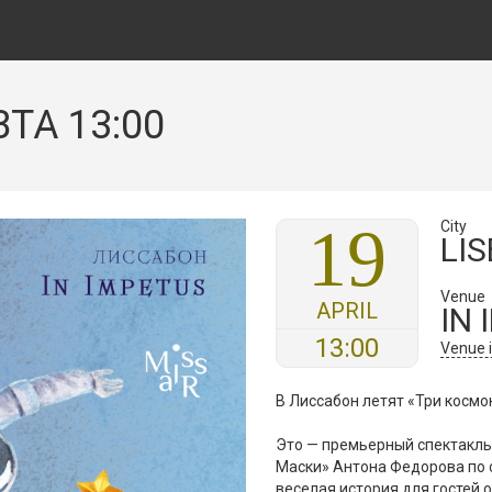
ТА 13:00
19
City
LI
Venue
APRIL
IN
13:00
Venue 
В Лиссабон летят «Три космо
Это — премьерный спектакль
Маски» Антона Федорова по с
веселая история для гостей о