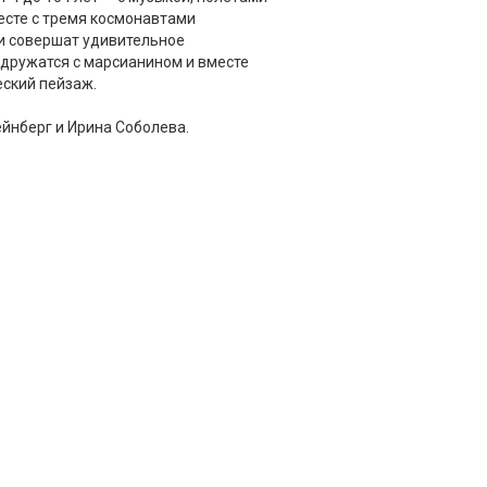
есте с тремя космонавтами
и совершат удивительное
одружатся с марсианином и вместе
ский пейзаж.
йнберг и Ирина Соболева.