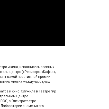
атра и кино, исполнитель главных
оголь-центр» («Ревизор», «Кафка»,
нант самой престижной премии
частник многих международных
атра и кино. Служила в Театре п/р
атральном Центре
 DOC, в Электротеатре
в Лаборатории знаменитого