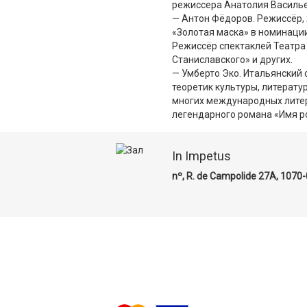
режиссера Анатолия Василье
— Антон Фёдоров. Режиссёр, 
«Золотая маска» в номинаци
Режиссёр спектаклей Театра 
Станиславского» и других.
— Умберто Эко. Итальянский 
теоретик культуры, литерату
многих международных литер
легендарного романа «Имя р
In Impetus
nº, R. de Campolide 27A, 1070