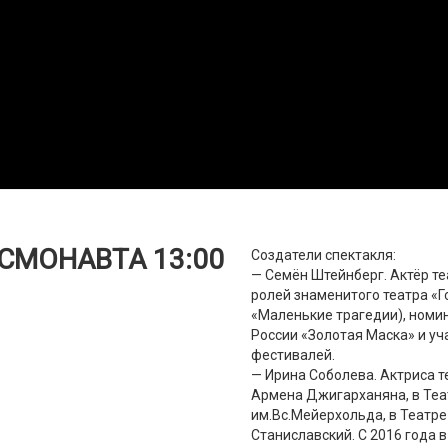
СМОНАВТА 13:00
Создатели спектакля:
— Семён Штейнберг. Актёр те
ролей знаменитого театра «Г
«Маленькие трагедии), номи
России «Золотая Маска» и у
фестивалей.
— Ирина Соболева. Актриса те
Армена Джигарханяна, в Те
им.Вс.Мейерхольда, в Театре
Станиславский. С 2016 года 