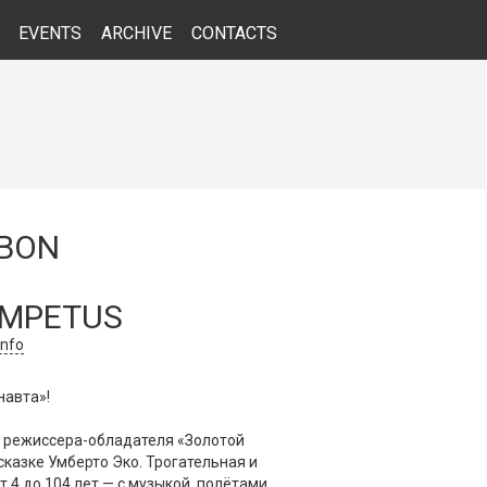
EVENTS
ARCHIVE
CONTACTS
SBON
 IMPETUS
info
навта»!
 режиссера-обладателя «Золотой
казке Умберто Эко. Трогательная и
т 4 до 104 лет — с музыкой, полётами