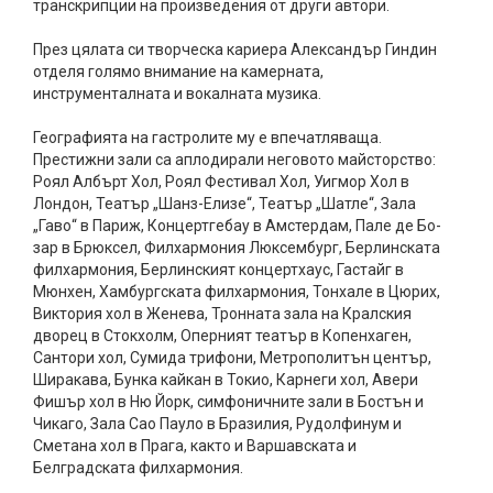
транскрипции на произведения от други автори.
През цялата си творческа кариера Александър Гиндин
отделя голямо внимание на камерната,
инструменталната и вокалната музика.
Географията на гастролите му е впечатляваща.
Престижни зали са аплодирали неговото майсторство:
Роял Албърт Хол, Роял Фестивал Хол, Уигмор Хол в
Лондон, Театър „Шанз-Елизе“, Театър „Шатле“, Зала
„Гаво“ в Париж, Концертгебау в Амстердам, Пале де Бо-
зар в Брюксел, Филхармония Люксембург, Берлинската
филхармония, Берлинският концертхаус, Гастайг в
Мюнхен, Хамбургската филхармония, Тонхале в Цюрих,
Виктория хол в Женева, Тронната зала на Кралския
дворец в Стокхолм, Оперният театър в Копенхаген,
Сантори хол, Сумида трифони, Метрополитън център,
Ширакава, Бунка кайкан в Токио, Карнеги хол, Авери
Фишър хол в Ню Йорк, симфоничните зали в Бостън и
Чикаго, Зала Сао Пауло в Бразилия, Рудолфинум и
Сметана хол в Прага, както и Варшавската и
Белградската филхармония.