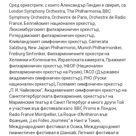
Сред оркестрите, с които Александър Гиндин е свирил, са:
London Symphony Orchestra, The Philharmonia, BBC
Symphony Orchestra, Orchestre de Paris, Orchestre de Radio
France, Белгийският национален оркестър,
Люксембургският филхармоничен оркестър,
Ротердамският филхармоничен оркестър,
Кливландският симфоничен оркестър, Camerata
Salzburg, New Japan Philharmonic, Munich Philharmoniker,
Freiburg Sinfoniker, Филхармоничните оркестри на
Хелзинки и Копенхаген, Израелската камерата, Пражкият
филхармоничен оркестър, НФОР (Национален
филхармоничен оркестър на Русия), ГАСО (Държавен
академичен симфоничен оркестър), РНО (Руски
национален оркестър), Големият симфоничен оркестър
„П. И. Чайковски“, Академичният симфоничен оркестър на
Санктпетербургската филхармония, оркестърът на
Мариинския театър в Санкт Петербург и много други.Той
е участник във фестивали като: BBC Proms в Лондон,
Radio France Montpellier, La Roque-d'Anthéron във
Франция, „Les Folles Journées“ в Нант и Токио,
Международният фестивал в Осака, Международният
пианистичен фестивал в Шанхай, Летният фестивал в