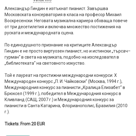
Venue info
Александър Гиндин е изтъкнат пианист. Завършва
Московската консерватория в класа на професор Михаил
Воскресенски. Неговата музикална кариера обхваща повече
от три десетилетия и включва множество постижения на
руската и международната сцена.
По единодушното признание на критиците Александър
Гиндин е не просто виртуозен пианист, но и истински „търсач–
гурман“ в света на музиката, подобно на изследовател в
„библиотеката“ на световното изкуство.
Той е лауреат на престижни международни конкурси: Х
Международен конкурс „П. И. Чайковски“ (Москва, 1994 г.),
Международния конкурс за пианисти „Кралица Елизабет“ в
Брюксел (1999 г.), победител в Международния конкурс в
Кливланд (САЩ, 2007 г.) и Международния конкурс за
пианисти в Санта Катарина, Флорианополис, Бразилия (2010
г.).
Tickets: From 20 EUR