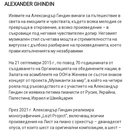
ALEXANDER GHINDIN
Изявите на Александър Гиндин винаги са пътешествие в
света на емоциите и чувствата, където всяка мелодия се
превръща в откровение, а всяко произведение – в
съкровище под неговия чувствителен допир. Неговият
музикален стил съчетава мощта и стремителността на
виртуоза с дълбоко разбиране на произведенията, което
прави изпълненията му незабравими.
На 21 септември 2015 г., по повод 70-годишнината от
създаването на Организацията на обединените нации, в
Залата на асамблеите на ООН в Женева се състоя знаков
концерт от проекта „Музиканти за мир“, в който на четири
рояла под ръководството и с участието на Александър
Гиндин се изявиха петима пианисти от Русия, Украйна,
Палестина, Израел и Швейцария.
През 2021 г. Александър Гиндин реализира
монографичния „Liszt Project“, включващ всички
произведения на Лист за пиано с оркестър – дванадесет
опуса, от които шест са оригинални композиции, а шест –