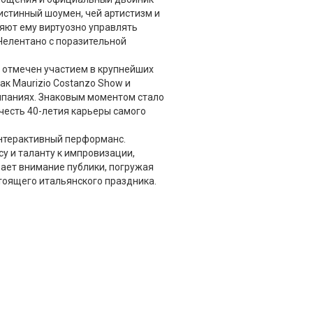
 истинный шоумен, чей артистизм и
яют ему виртуозно управлять
Челентано с поразительной
э отмечен участием в крупнейших
ак Maurizio Costanzo Show и
ампаниях. Знаковым моментом стало
честь 40-летия карьеры самого
нтерактивный перформанс.
у и таланту к импровизации,
ает внимание публики, погружая
тоящего итальянского праздника.