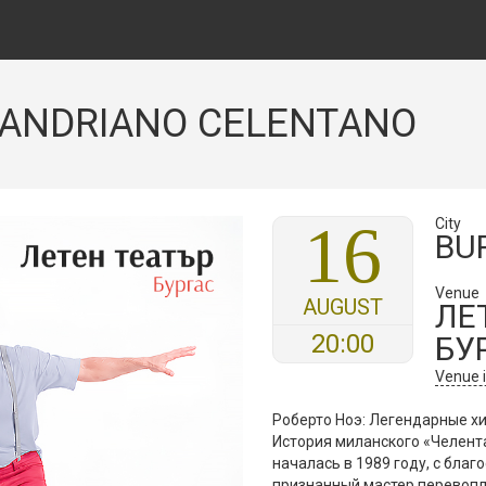
 ANDRIANO CELENTANO
16
City
BU
Venue
AUGUST
ЛЕ
20:00
БУ
Venue 
Роберто Ноэ: Легендарные х
История миланского «Челент
началась в 1989 году, с благ
признанный мастер перевоп