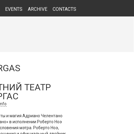
EVENTS
ARCHIVE
CONTACTS
RGAS
ТНИЙ ТЕАТР
РГАС
info
иты и магия Адриано Челентано
ано» в исполнении Роберто Ноэ
ословения мэтра. Роберто Ноэ,
лощения и официальный двойник