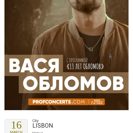
City
16
LISBON
MARCH