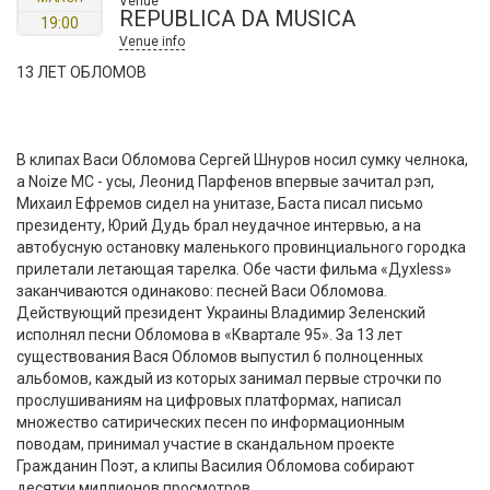
Venue
REPUBLICA DA MUSICA
19:00
Venue info
13 ЛЕТ ОБЛОМОВ
В клипах Васи Обломова Сергей Шнуров носил сумку челнока,
а Noize MC - усы, Леонид Парфенов впервые зачитал рэп,
Михаил Ефремов сидел на унитазе, Баста писал письмо
президенту, Юрий Дудь брал неудачное интервью, а на
автобусную остановку маленького провинциального городка
прилетали летающая тарелка. Обе части фильма «Духless»
заканчиваются одинаково: песней Васи Обломова.
Действующий президент Украины Владимир Зеленский
исполнял песни Обломова в «Квартале 95». За 13 лет
существования Вася Обломов выпустил 6 полноценных
альбомов, каждый из которых занимал первые строчки по
прослушиваниям на цифровых платформах, написал
множество сатирических песен по информационным
поводам, принимал участие в скандальном проекте
Гражданин Поэт, а клипы Василия Обломова собирают
десятки миллионов просмотров.